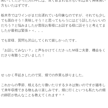
聞いてくださった方の中には、良く飲まれる方もいれば全く興味無い
方もいたはずです。
栃木市ではワインがまだ出遅れている印象なのですが、それでも少し
でも面白そう！美味しそう！と思ってもらうにはどう話したらいいの
だろう？と悩みましたが普段お客様にお話する様に話そうと考えてま
したが最初は緊張＞＜。。。
でも皆様、質問も沢山してくれて嬉しかったです。
『お話してみない？』と声をかけてくださったＭ様ご夫妻、機会をく
ださり有難うございました！
せっかく早起きしたので笑、畑での作業も捗りました。
これからの季節、植えるたり撒いたりするタネは無いのですが越冬し
て来年収穫できる物もあり楽しみです。畑に行くといつも私たちの畑
の師匠が色んなことを教えてくれます＾＾