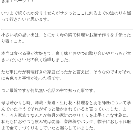
き第１ページ！！
いつまで続くのか分りませんがサクっとここに到るまでの道のりを綴
って行きたいと思います。
小さい頃の思い出は、とにかく母の隣で料理やお菓子作りを手伝った
り覗くこと。
本当は食べる事が大好きで、良く妹とおやつの取り合いやどっちが大
きいだ小さいだの良く喧嘩しました。
ただ単に母が料理好きの家庭だったかと言えば、そうなのですがそれ
にも色々と事情があった様です。
つい最近ですが何気無い会話の中で知った事です。
母は若かりし時、洋裁・茶道・生け花・料理をとある師匠について学
んでいたそうでそれがずっと活かされていると言っていました。ま
た、４人家族でなんとか毎月の家計のやりくりを上手くこなす為に、
私たちにおやつも飲み物は勿論、普段着やバック、帽子におしゃれ服
まで全て手づくりをしていたと漏らしていました。