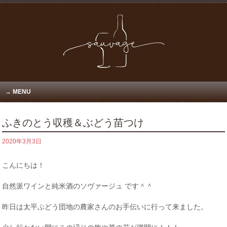
MENU
ふきのとう収穫＆ぶどう苗つけ
2020年3月3日
こんにちは！
自然派ワインと純米酒のソヴァージュ です＾＾
昨日は太平ぶどう団地の農家さんのお手伝いに行って来ました。