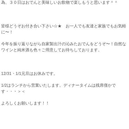
為、３０日はおでんと美味しいお飲物で楽しもうと思います＾＾
皆様どうぞお付き合い下さい☆★ お一人でも友達と家族でもお気軽
に〜！
今年を振り返りながら自家製出汁の沁みたおでんをどうぞ〜！自然な
ワインと純米酒も色々ご用意してお待ちしております。
12/31・1/1元旦はお休みです。
1/2はランチから営業いたします。ディナータイムは残席僅かで
す・・・＞＜
よろしくお願いします！！