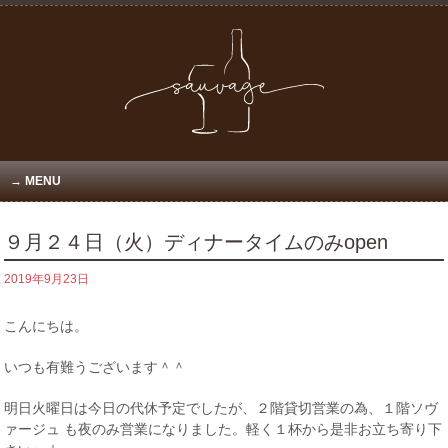
MENU
９月２４日（火）ディナータイムのみopen
2019年9月23日
こんにちは。
いつも有難うございます＾＾
明日火曜日は今日の代休予定でしたが、２階貸切営業の為、１階ソヴ
ァージュ も夜のみ営業になりました。軽く１杯から是非お立ち寄り下