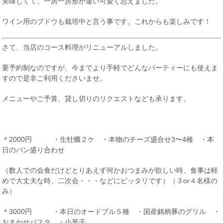
美味しくて、一房一房形が違い可愛く思えました。
ワイン用のブドウも栽培中と言う事です。これからも楽しみです！
さて、当店のコース料理がリニューアルしました。
要予約制なのですが、今までより手軽でどんなパーティーにも使えま
すので是非ご利用くださいませ。
メニューやご予算、貸し切りのリクエストなども承ります。
＊2000円 ・生牡蠣２ケ ・本物のチーズ盛合せ3〜4種 ・本
日のパン盛り合わせ
（数人での会食だけどとりあえず何かおつまみが欲しい時、食事は軽
めで大丈夫な時、二次会・・・などにピッタリです）（３or４名様の
み）
＊3000円 ・本日のオードブル５種 ・国産銘柄豚のグリル ・
おまかせパスタ ・小菓子