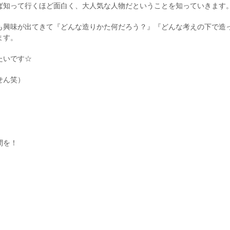
ば知って行くほど面白く、大人気な人物だということを知っていきます
も興味が出てきて『どんな造りかた何だろう？』『どんな考えの下で造
ます。
たいです☆
せん笑）
間を！