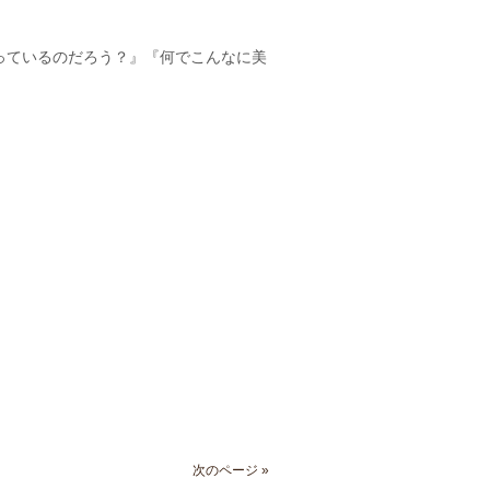
。
っているのだろう？』『何でこんなに美
次のページ »