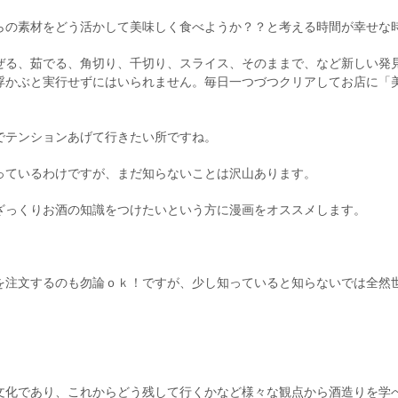
らの素材をどう活かして美味しく食べようか？？と考える時間が幸せな
ぜる、茹でる、角切り、千切り、スライス、そのままで、など新しい発
浮かぶと実行せずにはいられません。毎日一つづつクリアしてお店に「
でテンションあげて行きたい所ですね。
っているわけですが、まだ知らないことは沢山あります。
ざっくりお酒の知識をつけたいという方に漫画をオススメします。
を注文するのも勿論ｏｋ！ですが、少し知っていると知らないでは全然
！
文化であり、これからどう残して行くかなど様々な観点から酒造りを学