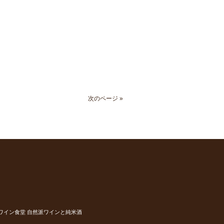
次のページ »
ワイン食堂 自然派ワインと純米酒