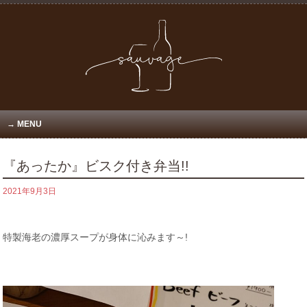
MENU
『あったか』ビスク付き弁当!!
2021年9月3日
特製海老の濃厚スープが身体に沁みます～!